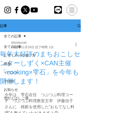
記事
全ての記事
shizukucan
全ての記事
2018年11月16日
読了時間: 1分
毎年大好評のまちおこしセ
しずくホール使い方
ンターしずく×CAN主催
講座
「cooking×雫石」を今年も
イベント
開催します！
その他
お知らせ
今年は、雫石在住　つぶつぶ料理コー
雪灯とはしご酒
チ　つぶつぶ料理教室主宰　伊藤信子
さんに　雑穀を使用した”おもてなし料
理”を教えていただきますよ😊