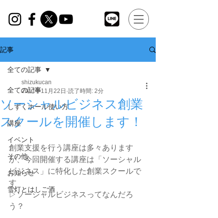
記事
全ての記事
shizukucan
全ての記事
2017年11月22日
読了時間: 2分
ソーシャルビジネス創業
しずくホール使い方
スクールを開催します！
講座
イベント
創業支援を行う講座は多々あります
その他
が、今回開催する講座は「ソーシャル
ビジネス」に特化した創業スクールで
お知らせ
す
雪灯とはしご酒
▷ソーシャルビジネスってなんだろ
う？