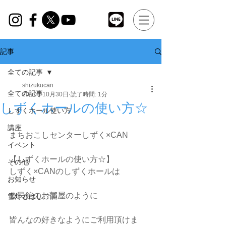
記事
全ての記事
shizukucan
全ての記事
2017年10月30日
読了時間: 1分
しずくホールの使い方☆
しずくホール使い方
講座
まちおこしセンターしずく×CAN 
イベント
【しずくホールの使い方☆】
その他
しずく×CANのしずくホールは
お知らせ
公民館のお部屋のように
雪灯とはしご酒
皆んなの好きなようにご利用頂けま