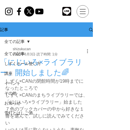
記事
全ての記事
shizukucan
全ての記事
2020年6月3日
読了時間: 1分
「にじいろ×ライブラリ
しずくホール使い方
ー」開始しました🌈
講座
しずく×CANの閉館時間が19時までに
イベント
なったところで
その他
しずく×CANのまちライブラリーでは、
「にじいろ×ライブラリー」始ました
お知らせ
７色のブックカバーの中から好きな１
雪灯とはしご酒
冊を選んで、試しに読んでみてくださ
い
いつもは手に取らないような、素敵な