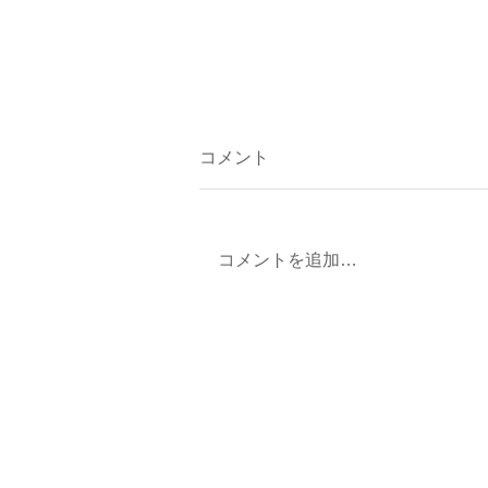
コメント
コメントを追加…
今年もやります！雫石バレン
タインセット🎁
岩手県岩手郡雫石町