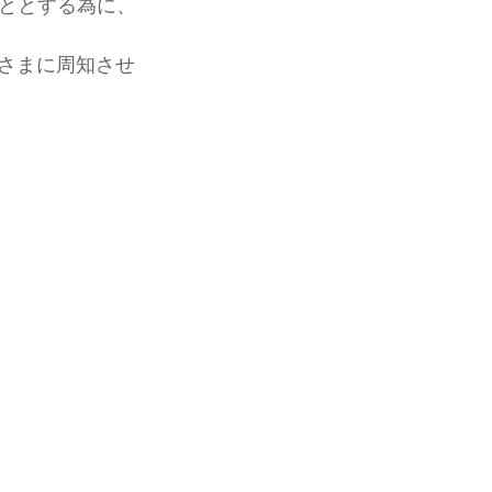
ととする為に、
皆さまに周知させ