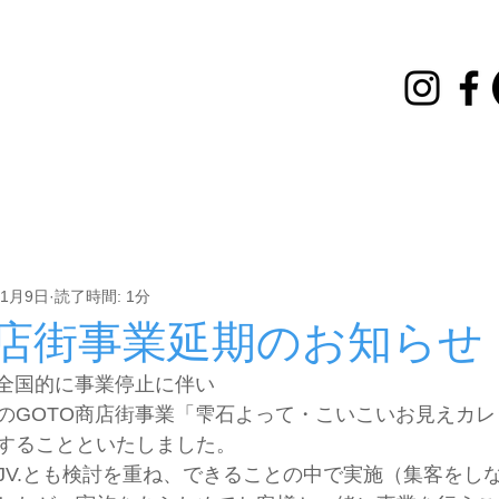
講座
イベント
その他
お知らせ
雪灯とはしご
年1月9日
読了時間: 1分
商店街事業延期のお知らせ
　全国的に事業停止に伴い
のGOTO商店街事業「雫石よって・こいこいお見えカ
することといたしました。
JV.とも検討を重ね、できることの中で実施（集客をし