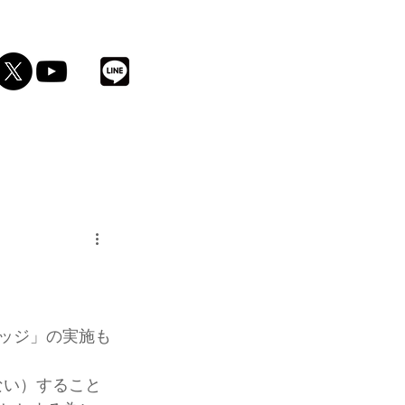
酒
レッジ」の実施も
ない）すること