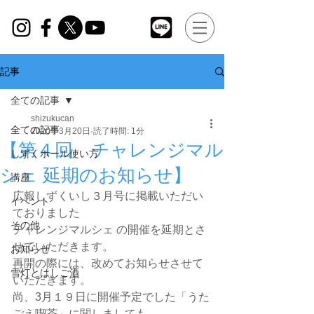
記事
全ての記事
shizukucan
全ての記事
2020年3月20日
読了時間: 1分
【第４回 チャレンジマル
しずくホール使い方
シェ 延期のお知らせ】
講座
広報しずくいし３月号に掲載いただい
イベント
ておりました
その他
チャレンジマルシェ の開催を延期とさ
せていただきます。
お知らせ
再開の際には、改めてお知らせさせて
雪灯とはしご酒
いただきます。
尚、3月１９日に開催予定でした「うた
ごえ喫茶」に関しましても