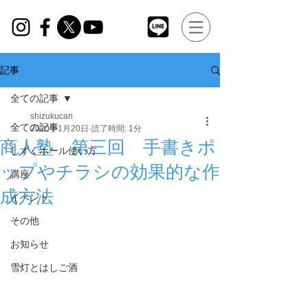
記事
全ての記事
shizukucan
全ての記事
2020年1月20日
読了時間: 1分
商人塾 第三回 手書きポ
しずくホール使い方
ップやチラシの効果的な作
講座
成方法
イベント
その他
お知らせ
雪灯とはしご酒