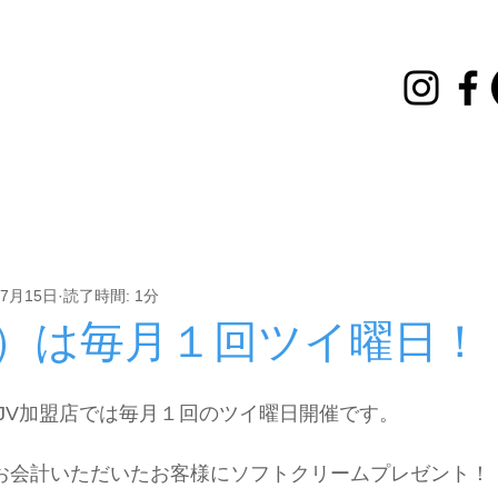
講座
イベント
その他
お知らせ
雪灯とはしご
年7月15日
読了時間: 1分
（水）は毎月１回ツイ曜日！
JV加盟店では毎月１回のツイ曜日開催です。
、お会計いただいたお客様にソフトクリームプレゼント！