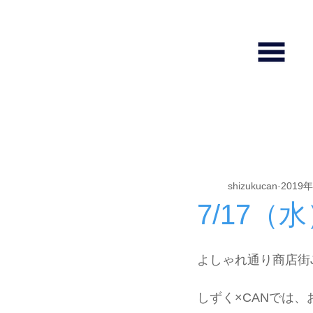
全ての記事
しずくホール使い方
shizukucan
2019
7/17
よしゃれ通り商店街
しずく×CANでは