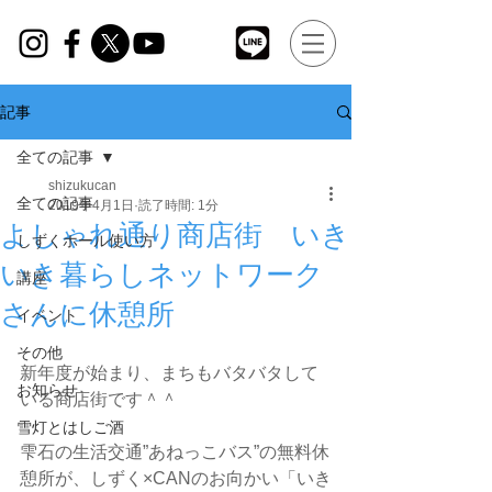
記事
全ての記事
shizukucan
全ての記事
2019年4月1日
読了時間: 1分
よしゃれ通り商店街 いき
しずくホール使い方
いき暮らしネットワーク
講座
さんに休憩所
イベント
その他
新年度が始まり、まちもバタバタして
お知らせ
いる商店街です＾＾
雪灯とはしご酒
雫石の生活交通”あねっこバス”の無料休
憩所が、しずく×CANのお向かい「いき