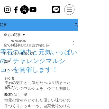
記事
全ての記事
shizukucan
全ての記事
2019年2月17日
読了時間: 1分
雫石の魅力と元気いっぱい
しずくホール使い方
の「チャレンジマルシ
講座
ェ」を開催します！
イベント
その他
雫石の魅力と元気がたっぷり詰まった
お知らせ
チャレンジマルシェを、今年も開催し
ます。
雪灯とはしご酒
地元の食材をいかした優しい味わいの
手づくりクッキーや、自家栽培のりん