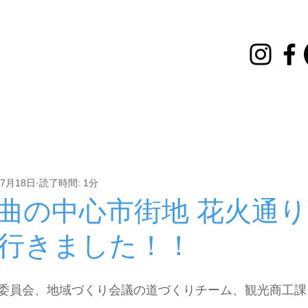
講座
イベント
その他
お知らせ
雪灯とはしご
年7月18日
読了時間: 1分
曲の中心市街地 花火通
行きました！！
委員会、地域づくり会議の道づくりチーム、観光商工課