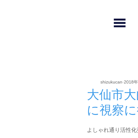
全ての記事
しずくホール使い方
shizukucan
2018
大仙市大
に視察に
よしゃれ通り活性化