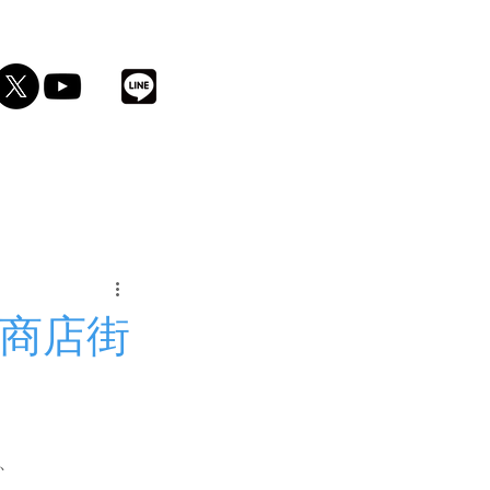
酒
り商店街
、