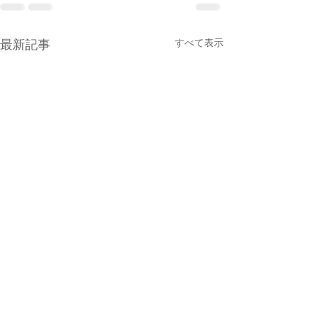
すべて表示
最新記事
しずく×CAN営業のお知ら
せ