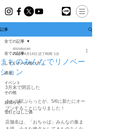
記事
全ての記事
shizukucan
全ての記事
2018年4月14日
読了時間: 1分
まちのみんなでリノベー
しずくホール使い方
ション
講座
イベント
3月末で閉店した
その他
まちの駅ぷらっとが、5/6に新たにオー
お知らせ
プンすることになりました！
雪灯とはしご酒
店舗名は、「おちゃば」みんなの集ま
る場、小さな拠点としてまちのみんな