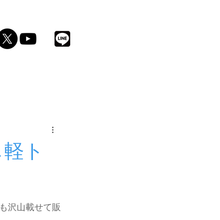
酒
し軽ト
も沢山載せて販