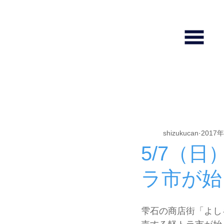
全ての記事
しずくホール使い方
shizukucan
2017
5/7（
ラ市が始
雫石の商店街「よし