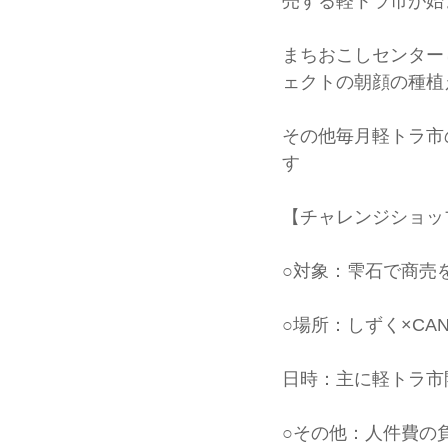
売する軽トラ市が始
まちおこしセンター
ェクトの朝顔の種植
その他毎月軽トラ市
す
【チャレンジショッ
○対象：雫石で商売
○場所：しずく×CA
日時：主に軽トラ市
○その他：人件費の