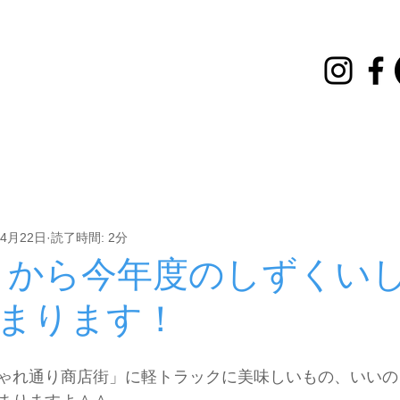
講座
イベント
その他
お知らせ
雪灯とはしご
年4月22日
読了時間: 2分
日）から今年度のしずくい
まります！
ゃれ通り商店街」に軽トラックに美味しいもの、いいの