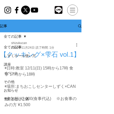
記事
全ての記事
shizukucan
全ての記事
2016年11月24日
読了時間: 1分
【クッキング×雫石 vol.1】
しずくホール使い方
講座
◉日時:教室 12/11(日) 15時から17時 食
イベント
事 17時から18時
その他
◉場所:まちおこしセンターしずく×CAN
お知らせ
◉参加料:¥2.000(食事代込) 　※お食事の
雪灯とはしご酒
みの方 ¥1.500