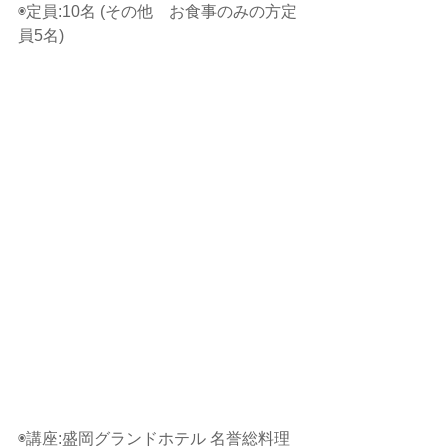
◉定員:10名 (その他　お食事のみの方定
員5名)
◉講座:盛岡グランドホテル 名誉総料理