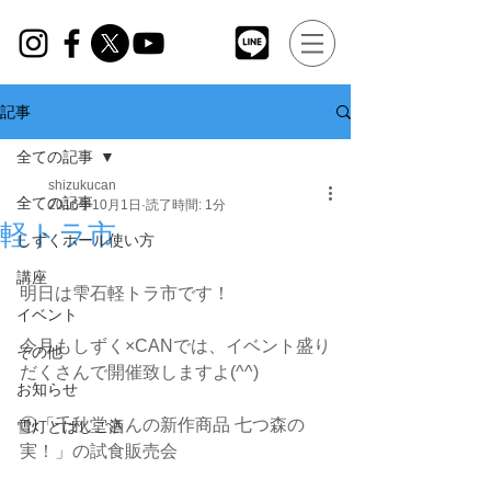
記事
全ての記事
shizukucan
全ての記事
2016年10月1日
読了時間: 1分
軽トラ市
しずくホール使い方
講座
明日は雫石軽トラ市です！
イベント
今月もしずく×CANでは、イベント盛り
その他
だくさんで開催致しますよ(^^)
お知らせ
①「千秋堂さんの新作商品 七つ森の
雪灯とはしご酒
実！」の試食販売会