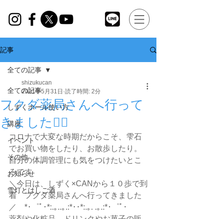
記事
全ての記事
shizukucan
全ての記事
2021年5月31日
読了時間: 2分
フクダ薬局さんへ行って
しずくホール使い方
きました🚶‍♀️
講座
コロナで大変な時期だからこそ、雫石
イベント
でお買い物をしたり、お散歩したり。
その他
自分の体調管理にも気をつけたいとこ
ろです
お知らせ
＼今日は、しずく×CANから１０歩で到
雪灯とはしご酒
着　フクダ薬局さんへ行ってきました
／　*･゜ﾟ･*:.｡..｡.:*･･*:.｡. .｡.:*･゜ﾟ･
薬剤や化粧品、ドリンクやお菓子の販